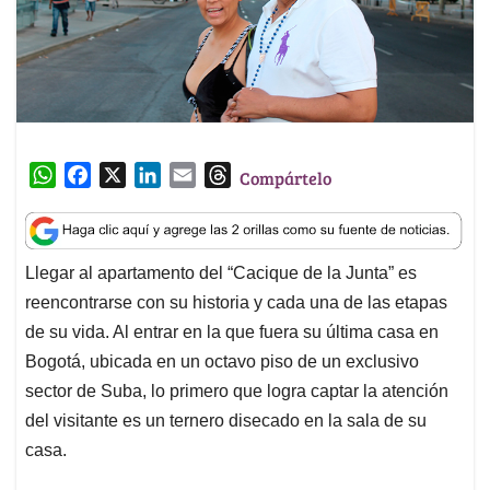
W
F
X
L
E
T
Compártelo
h
a
i
m
h
a
c
n
a
r
t
e
k
i
e
Llegar al apartamento del “Cacique de la Junta” es
s
b
e
l
a
reencontrarse con su historia y cada una de las etapas
A
o
d
d
p
o
I
s
de su vida. Al entrar en la que fuera su última casa en
p
k
n
Bogotá, ubicada en un octavo piso de un exclusivo
sector de Suba, lo primero que logra captar la atención
del visitante es un ternero disecado en la sala de su
casa.