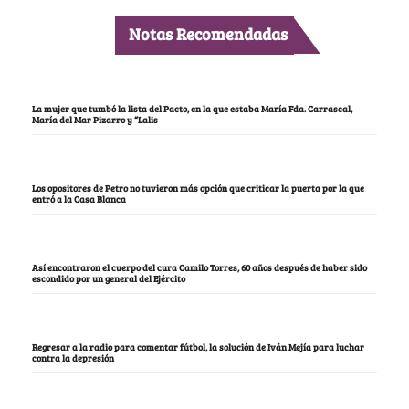
Notas Recomendadas
La mujer que tumbó la lista del Pacto, en la que estaba María Fda. Carrascal,
María del Mar Pizarro y “Lalis
Los opositores de Petro no tuvieron más opción que criticar la puerta por la que
entró a la Casa Blanca
Así encontraron el cuerpo del cura Camilo Torres, 60 años después de haber sido
escondido por un general del Ejército
Regresar a la radio para comentar fútbol, la solución de Iván Mejía para luchar
contra la depresión