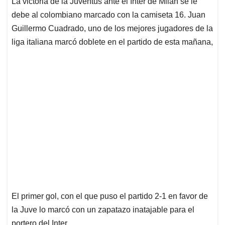
La victoria de la Juventus ante el Inter de Milán se le
s
b
e
l
a
debe al colombiano marcado con la camiseta 16. Juan
A
o
d
d
p
o
I
s
Guillermo Cuadrado, uno de los mejores jugadores de la
p
k
n
liga italiana marcó doblete en el partido de esta mañana,
El primer gol, con el que puso el partido 2-1 en favor de
la Juve lo marcó con un zapatazo inatajable para el
portero del Inter.