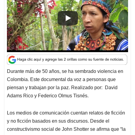
s
b
e
l
a
A
o
d
d
p
o
I
s
p
k
n
Durante más de 50 años, se ha sembrado violencia en
Colombia. Este documental da voz a personas que
piensan y trabajan por la paz. Realizado por: David
Adams Rico y Federico Olmus Tisnés.
Los medios de comunicación cuentan relatos de ficción
y no ficción basados en sus discursos. Desde el
constructivismo social de John Shotter se afirma que “la