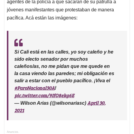
agentes de la policía a que sacaran de su patrulla a
A
o
d
d
p
o
I
s
jóvenes manifestantes que protestaban de manera
p
k
n
pacífica. Acá están las imágenes:
Si Cali está en las calles, yo soy caleño y he
sido electo senador por muchos
caleños/as, no me pidan que me quede en
la casa viendo las paredes; mi obligación es
salir a estar con el pueblo pacífico. ¡Viva el
#ParoNacional30A
!
pic.twitter.com/9IfO8ekg6E
April 30,
— Wilson Arias (@wilsonariasc)
2021
Anuncios.