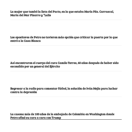
La mujer que tumbó la lista del Pacto, en la que estaba María Fda. Carrascal,
María del Mar Pizarro y “Lalis
Los opositores de Petro no tuvieron más opción que criticar la puerta por la que
entró a la Casa Blanca
Así encontraron el cuerpo del cura Camilo Torres, 60 años después de haber sido
escondido por un general del Ejército
Regresar a la radio para comentar fútbol, la solución de Iván Mejía para luchar
contra la depresión
La casona más de 100 años de la embajada de Colombia en Washington donde
Petro afinó su cara a cara con Trump