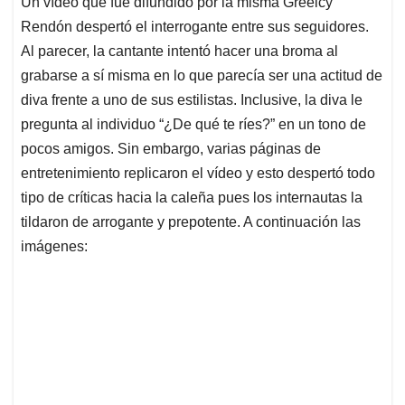
Un vídeo que fue difundido por la misma Greeicy
s
b
e
l
a
Rendón despertó el interrogante entre sus seguidores.
A
o
d
d
p
o
I
s
Al parecer, la cantante intentó hacer una broma al
p
k
n
grabarse a sí misma en lo que parecía ser una actitud de
diva frente a uno de sus estilistas. Inclusive, la diva le
pregunta al individuo “¿De qué te ríes?” en un tono de
pocos amigos. Sin embargo, varias páginas de
entretenimiento replicaron el vídeo y esto despertó todo
tipo de críticas hacia la caleña pues los internautas la
tildaron de arrogante y prepotente. A continuación las
imágenes: