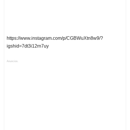
https://www.instagram.com/p/CGBWuXtn8w9/?
igshid=7dt3i12rn7uy
Anuncios.