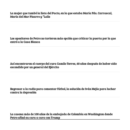
La mujer que tumbó la lista del Pacto, en la que estaba María Fda. Carrascal,
María del Mar Pizarro y “Lalis
Los opositores de Petro no tuvieron más opción que criticar la puerta por la que
entró a la Casa Blanca
Así encontraron el cuerpo del cura Camilo Torres, 60 años después de haber sido
escondido por un general del Ejército
Regresar a la radio para comentar fútbol, la solución de Iván Mejía para luchar
contra la depresión
La casona más de 100 años de la embajada de Colombia en Washington donde
Petro afinó su cara a cara con Trump