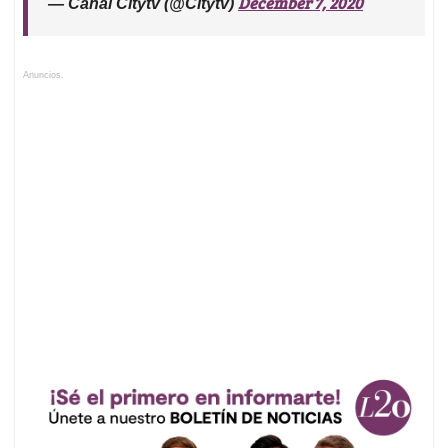
December 7, 2020
— Canal Citytv (@Citytv)
Anuncios.