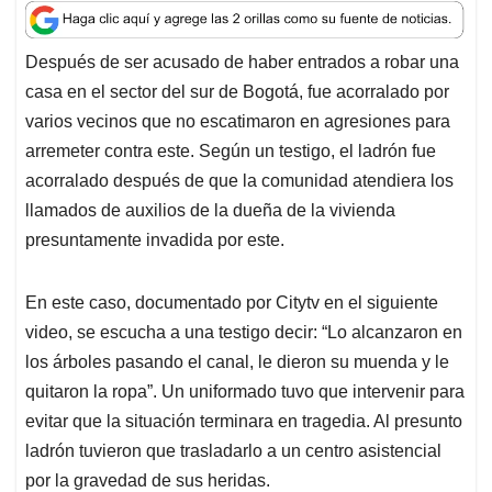
a
c
n
a
r
t
e
k
i
e
Después de ser acusado de haber entrados a robar una
s
b
e
l
a
casa en el sector del sur de Bogotá, fue acorralado por
A
o
d
d
p
o
I
s
varios vecinos que no escatimaron en agresiones para
p
k
n
arremeter contra este. Según un testigo, el ladrón fue
acorralado después de que la comunidad atendiera los
llamados de auxilios de la dueña de la vivienda
presuntamente invadida por este.
En este caso, documentado por Citytv en el siguiente
video, se escucha a una testigo decir: “Lo alcanzaron en
los árboles pasando el canal, le dieron su muenda y le
quitaron la ropa”. Un uniformado tuvo que intervenir para
evitar que la situación terminara en tragedia. Al presunto
ladrón tuvieron que trasladarlo a un centro asistencial
por la gravedad de sus heridas.