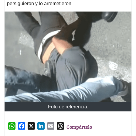
persiguieron y lo arremetieron
Foto de referencia.
W
F
X
L
E
T
Compártelo
h
a
i
m
h