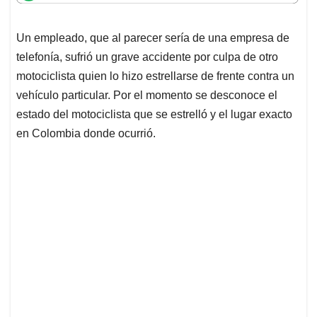
t
e
k
i
e
s
b
e
l
a
Un empleado, que al parecer sería de una empresa de
A
o
d
d
p
o
I
s
telefonía, sufrió un grave accidente por culpa de otro
p
k
n
motociclista quien lo hizo estrellarse de frente contra un
vehículo particular. Por el momento se desconoce el
estado del motociclista que se estrelló y el lugar exacto
en Colombia donde ocurrió.