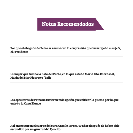
Notas Recomendadas
Por qué el abogado de Petro se reunió con la congresista que investigaba a su jefe,
el Presidente
La mujer que tumbó la lista del Pacto, en la que estaba María Fda. Carrascal,
María del Mar Pizarro y “Lalis
Los opositores de Petro no tuvieron más opción que criticar la puerta por la que
entró a la Casa Blanca
Así encontraron el cuerpo del cura Camilo Torres, 60 años después de haber sido
escondido por un general del Ejército