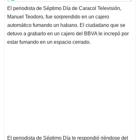
t
e
k
i
e
El periodista de Séptimo Día de Caracol Televisión,
s
b
e
l
a
Manuel Teodoro, fue sorprendido en un cajero
A
o
d
d
p
o
I
s
automático fumando un habano. El ciudadano que se
p
k
n
detuvo a grabarlo en un cajero del BBVA le increpó por
estar fumando en un espacio cerrado.
El periodista de Séptimo Día le respondió riéndose del