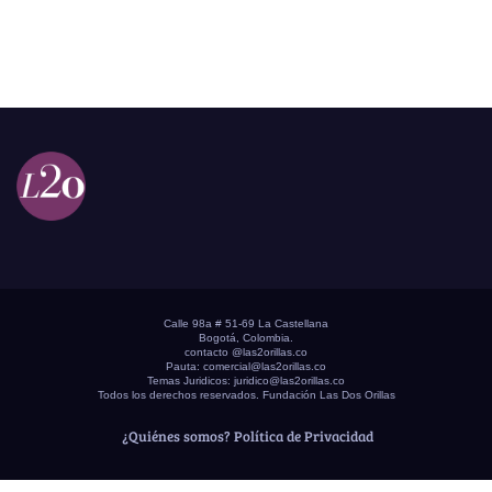
Calle 98a # 51-69 La Castellana
Bogotá, Colombia.
contacto @las2orillas.co
Pauta:
comercial@las2orillas.co
Temas Juridicos:
juridico@las2orillas.co
Todos los derechos reservados. Fundación Las Dos Orillas
¿Quiénes somos?
Política de Privacidad