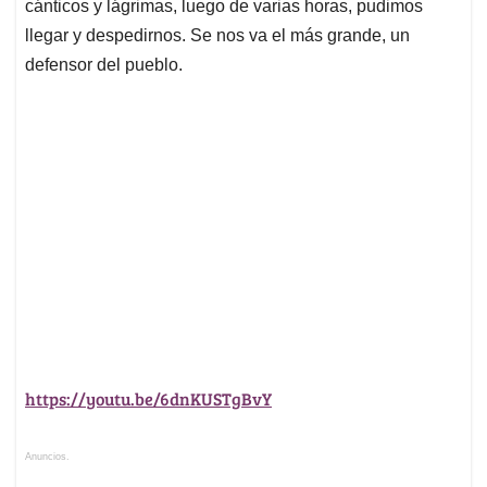
cánticos y lágrimas, luego de varias horas, pudimos
A
o
d
d
p
o
I
s
llegar y despedirnos. Se nos va el más grande, un
p
k
n
defensor del pueblo.
https://youtu.be/6dnKUSTgBvY
Anuncios.