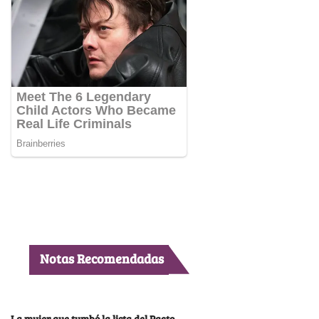
Notas Recomendadas
La mujer que tumbó la lista del Pacto,