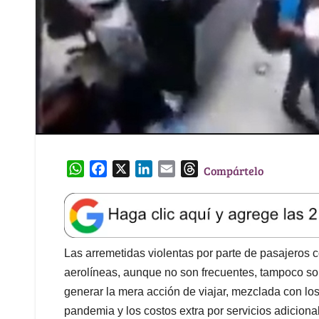
W
F
X
L
E
T
Compártelo
h
a
i
m
h
a
c
n
a
r
t
e
k
i
e
s
b
e
l
a
A
o
d
d
Las arremetidas violentas por parte de pasajeros c
p
o
I
s
aerolíneas, aunque no son frecuentes, tampoco s
p
k
n
generar la mera acción de viajar, mezclada con lo
pandemia y los costos extra por servicios adicion