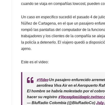
cuando se viaja en compañías lowcost, pueden con
Un caso en especifico sucedió el pasado 4 de julio
Núñez de Cartagena, en el que un pasajero enfurec
rompió las pantallas del computador de la funcion
trabajadores y los clientes de la compañía se alej
la policía a detenerlo. El viajero quedó a disposic
ajeno.
Este es el video:
#Video
Un pasajero enfurecido arremeti
aerolínea Viva Air en el Aeropuerto Ra
El hombre se habría molestado por el cobro
#VocesySonidos
pic.twitte
hacer su registro
July 
— BluRadio Colombia (@BluRadioCo)