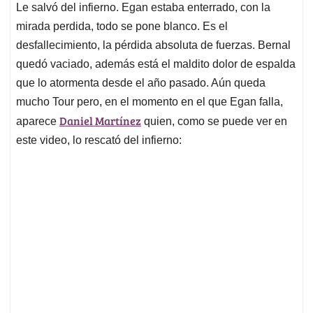
Le salvó del infierno. Egan estaba enterrado, con la
s
b
e
l
a
mirada perdida, todo se pone blanco. Es el
A
o
d
d
p
o
I
s
desfallecimiento, la pérdida absoluta de fuerzas. Bernal
p
k
n
quedó vaciado, además está el maldito dolor de espalda
que lo atormenta desde el año pasado. Aún queda
mucho Tour pero, en el momento en el que Egan falla,
Daniel Martínez
aparece
quien, como se puede ver en
este video, lo rescató del infierno: