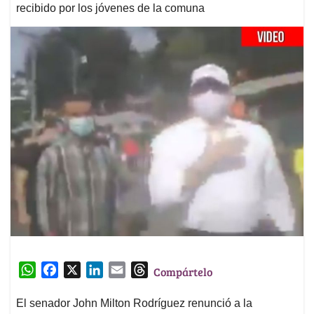
recibido por los jóvenes de la comuna
W
F
X
L
E
T
Compártelo
h
a
i
m
h
a
c
n
a
r
El senador John Milton Rodríguez renunció a la