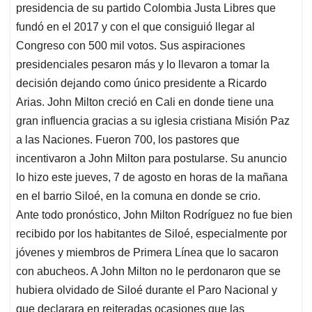
t
e
k
i
e
presidencia de su partido Colombia Justa Libres que
s
b
e
l
a
fundó en el 2017 y con el que consiguió llegar al
A
o
d
d
Congreso con 500 mil votos. Sus aspiraciones
p
o
I
s
presidenciales pesaron más y lo llevaron a tomar la
p
k
n
decisión dejando como único presidente a Ricardo
Arias. John Milton creció en Cali en donde tiene una
gran influencia gracias a su iglesia cristiana Misión Paz
a las Naciones. Fueron 700, los pastores que
incentivaron a John Milton para postularse. Su anuncio
lo hizo este jueves, 7 de agosto en horas de la mañana
en el barrio Siloé, en la comuna en donde se crio.
Ante todo pronóstico, John Milton Rodríguez no fue bien
recibido por los habitantes de Siloé, especialmente por
jóvenes y miembros de Primera Línea que lo sacaron
con abucheos. A John Milton no le perdonaron que se
hubiera olvidado de Siloé durante el Paro Nacional y
que declarara en reiteradas ocasiones que las