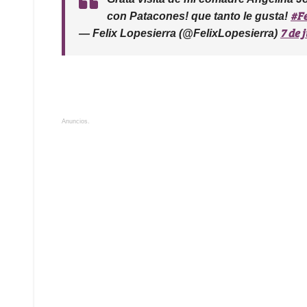
#Fe
con Patacones! que tanto le gusta!
7 de 
— Felix Lopesierra (@FelixLopesierra)
Anuncios.