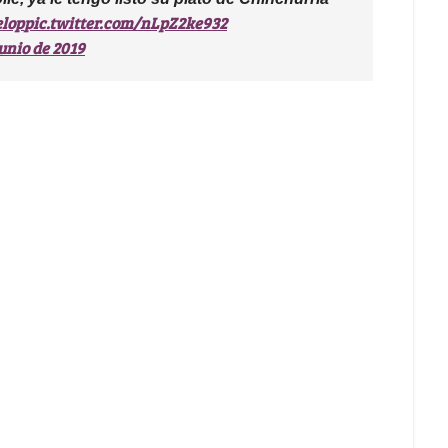
lop
pic.twitter.com/nLpZ2ke932
junio de 2019