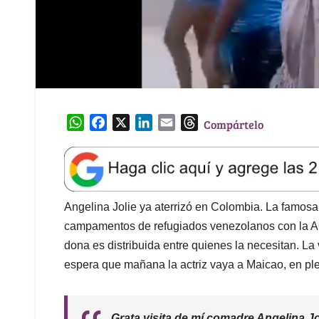
W
F
X
L
E
T
Compártelo
h
a
i
m
h
a
c
n
a
r
t
e
k
i
e
s
b
e
l
a
A
o
d
d
Angelina Jolie ya aterrizó en Colombia. La famosa 
p
o
I
s
campamentos de refugiados venezolanos con la A
p
k
n
dona es distribuida entre quienes la necesitan. La
espera que mañana la actriz vaya a Maicao, en pl
Grata visita de mí comadre Angelina Jol