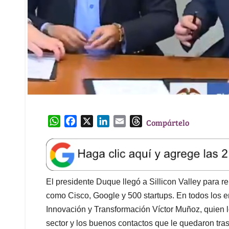
W
F
X
L
E
T
Compártelo
h
a
i
m
h
a
c
n
a
r
t
e
k
i
e
s
b
e
l
a
A
o
d
d
El presidente Duque llegó a Sillicon Valley para 
p
o
I
s
como Cisco, Google y 500 startups. En todos los en
p
k
n
Innovación y Transformación Víctor Muñoz, quien l
sector y los buenos contactos que le quedaron tra