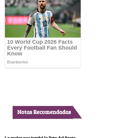
Notas Recomendadas
La mujer que tumbó la lista del Pacto,