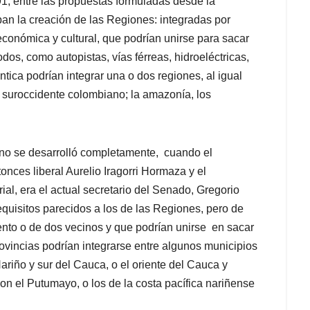
, entre las propuestas formuladas desde la
ban la creación de las Regiones: integradas por
conómica y cultural, que podrían unirse para sacar
dos, como autopistas, vías férreas, hidroeléctricas,
ntica podrían integrar una o dos regiones, al igual
 el suroccidente colombiano; la amazonía, los
e no se desarrolló completamente, cuando el
onces liberal Aurelio Iragorri Hormaza y el
ial, era el actual secretario del Senado, Gregorio
equisitos parecidos a los de las Regiones, pero de
nto o de dos vecinos y que podrían unirse en sacar
ovincias podrían integrarse entre algunos municipios
Nariño y sur del Cauca, o el oriente del Cauca y
on el Putumayo, o los de la costa pacífica nariñense