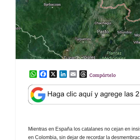
W
F
X
L
E
T
Compártelo
h
a
i
m
h
a
c
n
a
r
t
e
k
i
e
s
b
e
l
a
A
o
d
d
p
o
I
s
p
k
n
Mientras en España los catalanes no cejan en insi
en Colombia, sin dejar de recordar la desmembrac