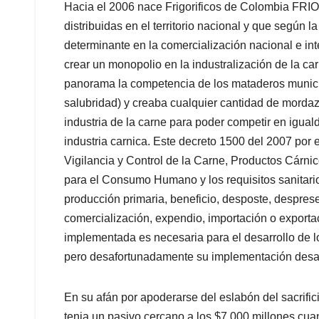
Hacia el 2006 nace Frigorificos de Colombia FRIO
distribuidas en el territorio nacional y que según
determinante en la comercialización nacional e in
crear un monopolio en la industralización de la ca
panorama la competencia de los mataderos municip
salubridad) y creaba cualquier cantidad de mordaz
industria de la carne para poder competir en igual
industria carnica. Este decreto 1500 del 2007 por e
Vigilancia y Control de la Carne, Productos Cárn
para el Consumo Humano y los requisitos sanitari
producción primaria, beneficio, desposte, despres
comercialización, expendio, importación o exporta
implementada es necesaria para el desarrollo de l
pero desafortunadamente su implementación desat
En su afán por apoderarse del eslabón del sacrif
tenia un pasivo cercano a los $7.000 millones c