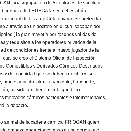
GAN, una agrupación de 5 centrales de sacrificio
 la dirigencia de FEDEGAN seria el eslabón
ternacional de la carne Colombiana. Se pretendía
rne a través de un decreto en el cual sacaban del
ales ( la gran mayoría por razones validas de
as y requisitos a los operadores privados de la
dad de condiciones frente al nuevo jugador de la
l cual se creo el Sistema Oficial de Inspección,
icos Comestibles y Derivados Cárnicos Destinados
os y de inocuidad que se deben cumplir en su
e, procesamiento, almacenamiento, transporte,
ción; ha sido una herramienta que bien
os mercados cárnicos nacionales e internacionales,
ó la debacle.
icio animal de la cadena cárnica, FRIOGAN quien
uando empezó operaciones paso a una deuda que