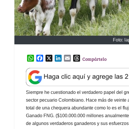
Foto: l
W
F
X
L
E
T
Compártelo
h
a
i
m
h
a
c
n
a
r
t
e
k
i
e
s
b
e
l
a
A
o
d
d
Siempre he cuestionado el verdadero papel del gr
p
o
I
s
sector pecuario Colombiano. Hace más de veinte
p
k
n
total de una chequera abundante como lo es el flu
Ganado FNG. ($100.000.000 millones anualmente),
de algunos verdaderos ganaderos y sus esfuerzos 