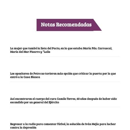
Notas Recomendadas
La mujer que tumbó la lista del Pacto, en la que estaba María Fda. Carrascal,
María del Mar Pizarro y “Lalis
Los opositores de Petro no tuvieron más opción que criticar la puerta por la que
entró a la Casa Blanca
Así encontraron el cuerpo del cura Camilo Torres, 60 años después de haber sido
escondido por un general del Ejército
Regresar a la radio para comentar fútbol, la solución de Iván Mejía para luchar
contra la depresión