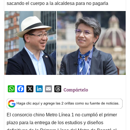
sacando el cuerpo a la alcaldesa para no pagarla
W
F
X
L
E
T
Compártelo
h
a
i
m
h
a
c
n
a
r
t
e
k
i
e
El consorcio chino Metro Línea 1 no cumplió el primer
s
b
e
l
a
plazo para la entrega de los estudios y diseños
A
o
d
d