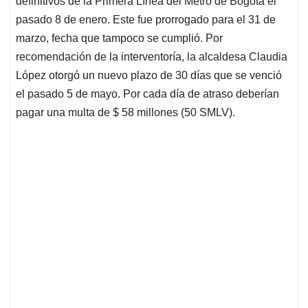
p
o
I
s
definitivos de la Primera Línea del Metro de Bogotá el
p
k
n
pasado 8 de enero. Este fue prorrogado para el 31 de
marzo, fecha que tampoco se cumplió. Por
recomendación de la interventoría, la alcaldesa Claudia
López otorgó un nuevo plazo de 30 días que se venció
el pasado 5 de mayo. Por cada día de atraso deberían
pagar una multa de $ 58 millones (50 SMLV).