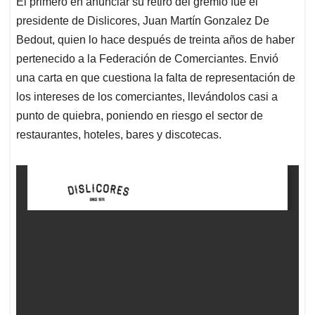
El primero en anunciar su retiro del gremio fue el
s
b
e
l
a
presidente de Dislicores, Juan Martín Gonzalez De
A
o
d
d
p
o
I
s
Bedout, quien lo hace después de treinta años de haber
p
k
n
pertenecido a la Federación de Comerciantes. Envió
una carta en que cuestiona la falta de representación de
los intereses de los comerciantes, llevándolos casi a
punto de quiebra, poniendo en riesgo el sector de
restaurantes, hoteles, bares y discotecas.