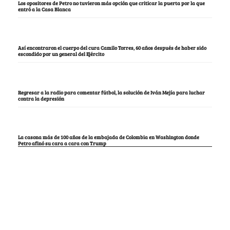
Los opositores de Petro no tuvieron más opción que criticar la puerta por la que
entró a la Casa Blanca
Así encontraron el cuerpo del cura Camilo Torres, 60 años después de haber sido
escondido por un general del Ejército
Regresar a la radio para comentar fútbol, la solución de Iván Mejía para luchar
contra la depresión
La casona más de 100 años de la embajada de Colombia en Washington donde
Petro afinó su cara a cara con Trump