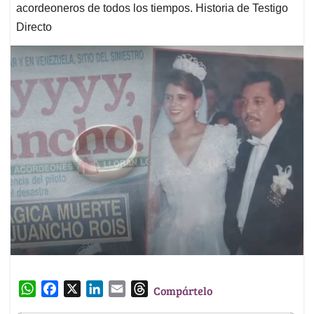
acordeoneros de todos los tiempos. Historia de Testigo
Directo
W
F
X
L
E
T
Compártelo
h
a
i
m
h