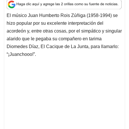
a
c
n
a
r
t
e
k
i
e
El músico Juan Humberto Rois Zúñiga (1958-1994) se
s
b
e
l
a
hizo popular por su excelente interpretación del
A
o
d
d
p
o
I
s
acordeón y, entre otras cosas, por el simpático y singular
p
k
n
alarido que le pegaba su compañero en tarima
Diomedes Díaz, El Cacique de La Junta, para llamarlo:
“¡Juanchooo!”.