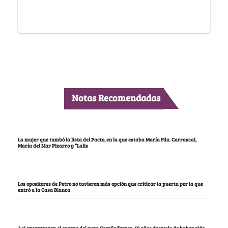
Notas Recomendadas
La mujer que tumbó la lista del Pacto, en la que estaba María Fda. Carrascal,
María del Mar Pizarro y “Lalis
Los opositores de Petro no tuvieron más opción que criticar la puerta por la que
entró a la Casa Blanca
Así encontraron el cuerpo del cura Camilo Torres, 60 años después de haber sido