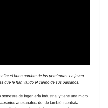
esaltar el buen nombre de las pereiranas. La joven
s que le han valido el cariño de sus paisanos.
semestre de Ingeniería Industrial y tiene una micro
ccesorios artesanales, donde también contrata