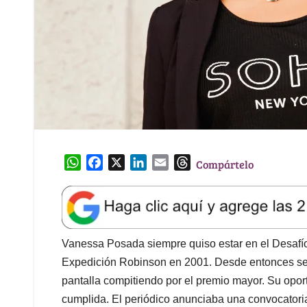
W
F
X
L
E
T
Compártelo
h
a
i
m
h
a
c
n
a
r
t
e
k
i
e
s
b
e
l
a
A
o
d
d
Vanessa Posada siempre quiso estar en el Desafío.
p
o
I
s
Expedición Robinson en 2001. Desde entonces se 
p
k
n
pantalla compitiendo por el premio mayor. Su opo
cumplida. El periódico anunciaba una convocatori