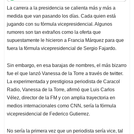
t
e
k
i
e
La carrera a la presidencia se calienta más y más a
s
b
e
l
a
medida que van pasando los días. Cada quien está
A
o
d
d
p
o
I
s
jugando con su fórmula vicepresidencial. Algunos
p
k
n
rumores son tan extraños como la oferta que
supuestamente le hicieron a Francia Márquez para que
fuera la fórmula vicepresidencial de Sergio Fajardo.
Sin embargo, en esa barajas de nombres, el más bizarro
fue el que lanzó Vanessa de la Torre a través de twitter.
La experimentada y prestigiosa periodista de Caracol
Radio, Vanessa de la Torre, afirmó que Luis Carlos
Vélez, director de la FM y con amplia trayectoria en
medios internacionales como CNN, sería la fórmula
vicepresidencial de Federico Gutierrez.
No sería la primera vez que un periodista sería vice, tal