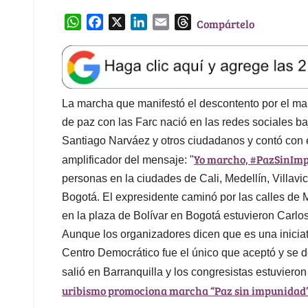
W
F
X
L
E
T
Compártelo
h
a
i
m
h
a
c
n
a
r
t
e
k
i
e
s
b
e
l
a
A
o
d
d
La marcha que manifestó el descontento por el ma
p
o
I
s
de paz con las Farc nació en las redes sociales ba
p
k
n
Santiago Narváez y otros ciudadanos y contó con el
Yo marcho, #PazSinIm
amplificador del mensaje: "
personas en la ciudades de Cali, Medellín, Villav
Bogotá. El expresidente caminó por las calles de 
en la plaza de Bolívar en Bogotá estuvieron Carlo
Aunque los organizadores dicen que es una iniciati
Centro Democrático fue el único que aceptó y se d
salió en Barranquilla y los congresistas estuviero
uribismo promociona marcha “Paz sin impunidad