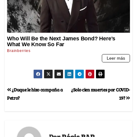
¿Duque le hizo campaña a
¿Solo cien muertes por COVID-
Petro?
19?
Por
Régis BAR