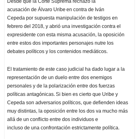
Desde que la Corte Suprema rechazó la
s
b
e
l
a
acusación de Álvaro Uribe en contra de Iván
A
o
d
d
p
o
I
s
Cepeda por supuesta manipulación de testigos en
p
k
n
febrero del 2018, y abrió una investigación contra el
expresidente con esta misma acusación, la oposición
entre estos dos importantes personajes nutre los
debates políticos y los contenidos mediáticos.
El tratamiento de este caso judicial ha dado lugar a la
representación de un duelo entre dos enemigos
personales y de la polarización entre dos fuerzas
políticas antagónicas. Si bien es cierto que Uribe y
Cepeda son adversarios políticos, que defienden ideas
muy distintas, la oposición entre los dos va mucho más
allá de un conflicto entre dos individuos e
incluso de una confrontación estrictamente política.