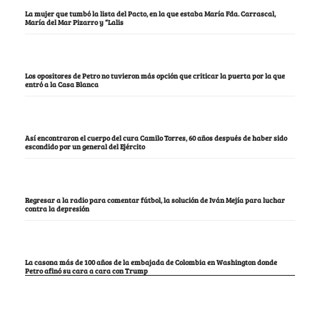
La mujer que tumbó la lista del Pacto, en la que estaba María Fda. Carrascal,
María del Mar Pizarro y “Lalis
Los opositores de Petro no tuvieron más opción que criticar la puerta por la que
entró a la Casa Blanca
Así encontraron el cuerpo del cura Camilo Torres, 60 años después de haber sido
escondido por un general del Ejército
Regresar a la radio para comentar fútbol, la solución de Iván Mejía para luchar
contra la depresión
La casona más de 100 años de la embajada de Colombia en Washington donde
Petro afinó su cara a cara con Trump