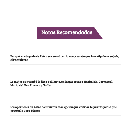
Notas Recomendadas
Por qué el abogado de Petro se reunió con la congresista que investigaba a su jefe,
el Presidente
La mujer que tumbó la lista del Pacto, en la que estaba María Fda. Carrascal,
María del Mar Pizarro y “Lalis
Los opositores de Petro no tuvieron más opción que criticar la puerta por la que
entró a la Casa Blanca