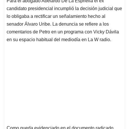
Para el abogado Abelardo De La Espriella el ex
s
b
e
l
a
candidato presidencial incumplió la decisión judicial que
A
o
d
d
p
o
I
s
lo obligaba a rectificar un señalamiento hecho al
p
k
n
senador Álvaro Uribe. La denuncia se refiere a los
comentarios de Petro en un programa con Vicky Dávila
en su espacio habitual del mediodía en La W radio.
Como queda evidenciado en el documento radicado