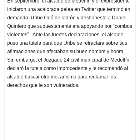
En septiembre, el alcalde de Medellín y el expresidente
s
b
e
l
a
iniciaron una acalorada pelea en Twitter que terminó en
A
o
d
d
p
o
I
s
demando. Uribe tildó de ladrón y deshonesto a Daniel
p
k
n
Quintero que supuestamente era apoyando por "combos
violentos". Ante las fuertes declaraciones, el alcalde
puso una tutela para que Uribe se retractara sobre sus
afirmaciones que afectaban su buen nombre y honra.
Sin embargo, el Juzgado 24 civil municipal de Medellín
declaró la tutela como improcedente y le recomendó al
alcalde buscar otro mecanismo para reclamar los
derechos que le son vulnerados.