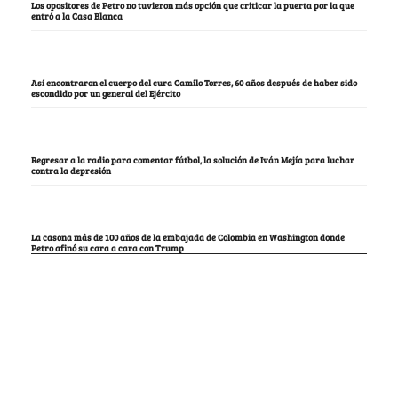
Los opositores de Petro no tuvieron más opción que criticar la puerta por la que
entró a la Casa Blanca
Así encontraron el cuerpo del cura Camilo Torres, 60 años después de haber sido
escondido por un general del Ejército
Regresar a la radio para comentar fútbol, la solución de Iván Mejía para luchar
contra la depresión
La casona más de 100 años de la embajada de Colombia en Washington donde
Petro afinó su cara a cara con Trump