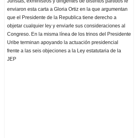
Juristas, exministros y dirigentes de distintos partidos le
s
b
e
l
a
enviaron esta carta a Gloria Ortiz en la que argumentan
A
o
d
d
p
o
I
s
que el Presidente de la Republica tiene derecho a
p
k
n
objetar cualquier ley y enviarle sus consideraciones al
Congreso. En la misma línea de los trinos del Presidente
Uribe terminan apoyando la actuación presidencial
frente a las seis objeciones a la Ley estatutaria de la
JEP