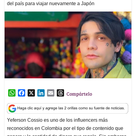
del país para viajar nuevamente a Japón
W
F
X
L
E
T
Compártelo
h
a
i
m
h
a
c
n
a
r
t
e
k
i
e
Yeferson Cossio es uno de los influencers más
s
b
e
l
a
reconocidos en Colombia por el tipo de contenido que
A
o
d
d