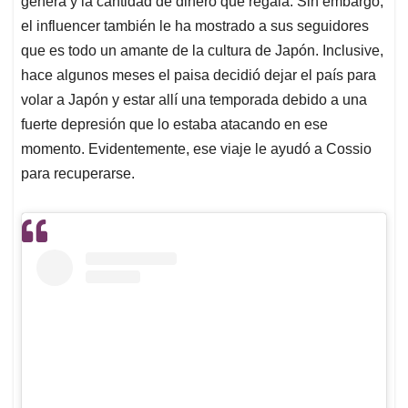
p
o
I
s
genera y la cantidad de dinero que regala. Sin embargo,
p
k
n
el influencer también le ha mostrado a sus seguidores
que es todo un amante de la cultura de Japón. Inclusive,
hace algunos meses el paisa decidió dejar el país para
volar a Japón y estar allí una temporada debido a una
fuerte depresión que lo estaba atacando en ese
momento. Evidentemente, ese viaje le ayudó a Cossio
para recuperarse.