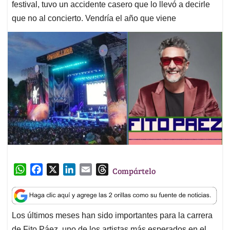
festival, tuvo un accidente casero que lo llevó a decirle
que no al concierto. Vendría el año que viene
W
F
X
L
E
T
Compártelo
h
a
i
m
h
a
c
n
a
r
t
e
k
i
e
Los últimos meses han sido importantes para la carrera
s
b
e
l
a
de Fito Páez, uno de los artistas más esperados en el