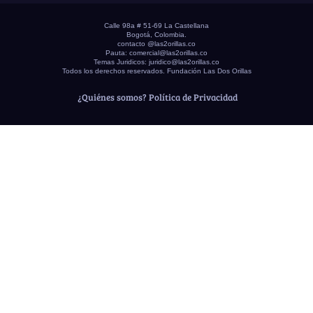
Calle 98a # 51-69 La Castellana
Bogotá, Colombia.
contacto @las2orillas.co
Pauta:
comercial@las2orillas.co
Temas Juridicos:
juridico@las2orillas.co
Todos los derechos reservados. Fundación Las Dos Orillas
¿Quiénes somos?
Política de Privacidad