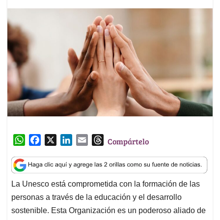
W
F
X
L
E
T
Compártelo
h
a
i
m
h
a
c
n
a
r
t
e
k
i
e
La Unesco está comprometida con la formación de las
s
b
e
l
a
personas a través de la educación y el desarrollo
A
o
d
d
p
o
I
s
sostenible. Esta Organización es un poderoso aliado de