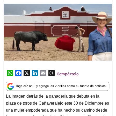
W
F
X
L
E
T
Compártelo
h
a
i
m
h
a
c
n
a
r
t
e
k
i
e
La imagen detrás de la ganadería que debuta en la
s
b
e
l
a
plaza de toros de Cañaveralejo este 30 de Diciembre es
A
o
d
d
p
o
I
s
una mujer empoderada que ha hecho su camino desde