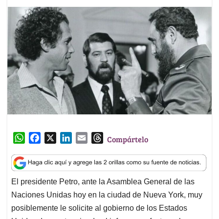
W
F
X
L
E
T
Compártelo
h
a
i
m
h
a
c
n
a
r
t
e
k
i
e
El presidente Petro, ante la Asamblea General de las
s
b
e
l
a
Naciones Unidas hoy en la ciudad de Nueva York, muy
A
o
d
d
p
o
I
s
posiblemente le solicite al gobierno de los Estados