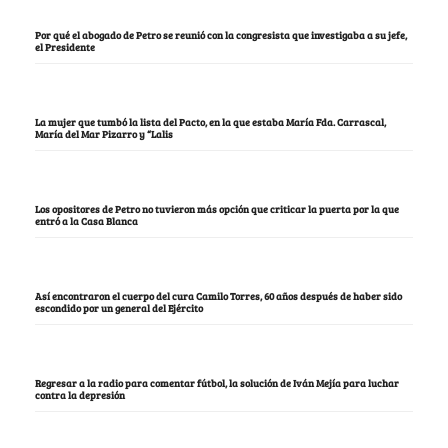
Por qué el abogado de Petro se reunió con la congresista que investigaba a su jefe,
el Presidente
La mujer que tumbó la lista del Pacto, en la que estaba María Fda. Carrascal,
María del Mar Pizarro y “Lalis
Los opositores de Petro no tuvieron más opción que criticar la puerta por la que
entró a la Casa Blanca
Así encontraron el cuerpo del cura Camilo Torres, 60 años después de haber sido
escondido por un general del Ejército
Regresar a la radio para comentar fútbol, la solución de Iván Mejía para luchar
contra la depresión