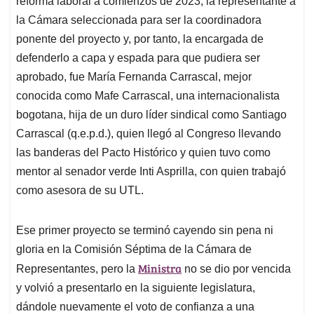
p
o
I
s
reforma laboral a comienzos de 2023, la representante a
p
k
n
la Cámara seleccionada para ser la coordinadora
ponente del proyecto y, por tanto, la encargada de
defenderlo a capa y espada para que pudiera ser
aprobado, fue María Fernanda Carrascal, mejor
conocida como Mafe Carrascal, una internacionalista
bogotana, hija de un duro líder sindical como Santiago
Carrascal (q.e.p.d.), quien llegó al Congreso llevando
las banderas del Pacto Histórico y quien tuvo como
mentor al senador verde Inti Asprilla, con quien trabajó
como asesora de su UTL.
Ese primer proyecto se terminó cayendo sin pena ni
gloria en la Comisión Séptima de la Cámara de
Ministra
Representantes, pero la
no se dio por vencida
y volvió a presentarlo en la siguiente legislatura,
dándole nuevamente el voto de confianza a una