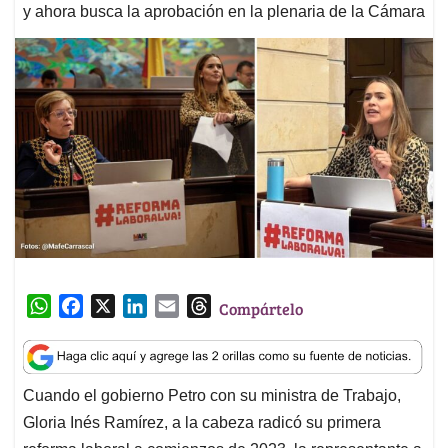
y ahora busca la aprobación en la plenaria de la Cámara
W
F
X
L
E
T
Compártelo
h
a
i
m
h
a
c
n
a
r
t
e
k
i
e
Cuando el gobierno Petro con su ministra de Trabajo,
s
b
e
l
a
Gloria Inés Ramírez, a la cabeza radicó su primera
A
o
d
d