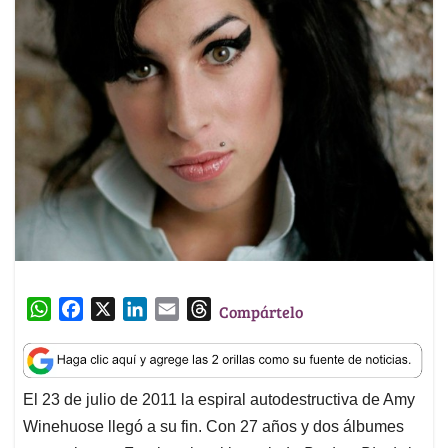
W
F
X
L
E
T
Compártelo
h
a
i
m
h
a
c
n
a
r
t
e
k
i
e
El 23 de julio de 2011 la espiral autodestructiva de Amy
s
b
e
l
a
Winehuose llegó a su fin. Con 27 años y dos álbumes
A
o
d
d