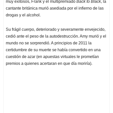
p
o
I
s
muy exitosos, Frank y el multipremiado
Back to Black
, la
p
k
n
cantante británica murió asediada por el infierno de las
drogas y el alcohol.
Su frágil cuerpo, deteriorado y severamente envejecido,
cedió ante el peso de la autodestrucción. Amy murió y el
mundo no se sorprendió. A principios de 2011 la
certidumbre de su muerte se había convertido en una
cuestión de azar (en apuestas virtuales le prometían
premios a quienes acertaran en que día moriría).