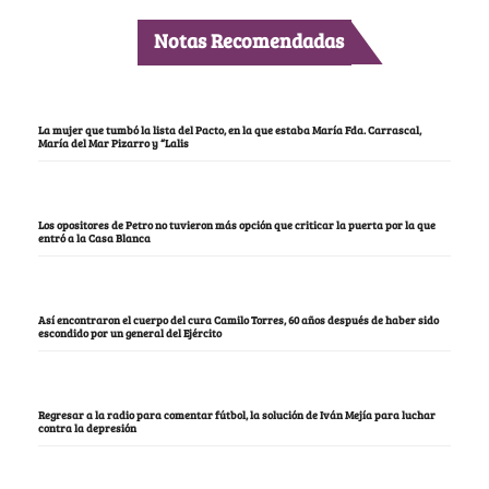
Notas Recomendadas
La mujer que tumbó la lista del Pacto, en la que estaba María Fda. Carrascal,
María del Mar Pizarro y “Lalis
Los opositores de Petro no tuvieron más opción que criticar la puerta por la que
entró a la Casa Blanca
Así encontraron el cuerpo del cura Camilo Torres, 60 años después de haber sido
escondido por un general del Ejército
Regresar a la radio para comentar fútbol, la solución de Iván Mejía para luchar
contra la depresión