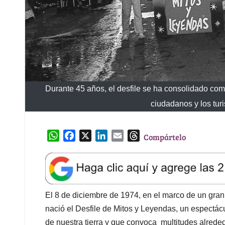
Durante 45 años, el desfile se ha consolidado como
ciudadanos y los turi
W
F
X
L
E
T
Compártelo
h
a
i
m
h
a
c
n
a
r
t
e
k
i
e
s
b
e
l
a
A
o
d
d
El 8 de diciembre de 1974, en el marco de un gra
p
o
I
s
nació el Desfile de Mitos y Leyendas, un espectác
p
k
n
de nuestra tierra y que convoca multitudes alreded