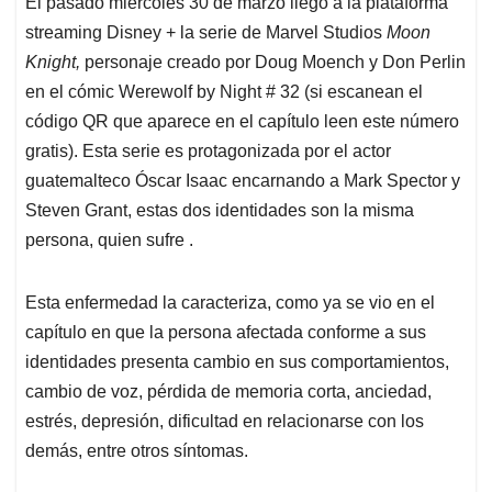
El pasado miércoles 30 de marzo llegó a la plataforma
s
b
e
l
a
streaming Disney + la serie de Marvel Studios
Moon
A
o
d
d
p
o
I
s
Knight,
personaje creado por Doug Moench y Don Perlin
p
k
n
en el cómic Werewolf by Night # 32 (si escanean el
código QR que aparece en el capítulo leen este número
gratis). Esta serie es protagonizada por el actor
guatemalteco Óscar Isaac encarnando a Mark Spector y
Steven Grant, estas dos identidades son la misma
persona, quien sufre .
Esta enfermedad la caracteriza, como ya se vio en el
capítulo en que la persona afectada conforme a sus
identidades presenta cambio en sus comportamientos,
cambio de voz, pérdida de memoria corta, anciedad,
estrés, depresión, dificultad en relacionarse con los
demás, entre otros síntomas.