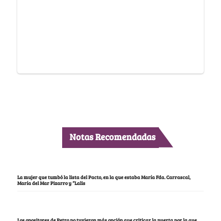
Notas Recomendadas
La mujer que tumbó la lista del Pacto, en la que estaba María Fda. Carrascal,
María del Mar Pizarro y “Lalis
Los opositores de Petro no tuvieron más opción que criticar la puerta por la que