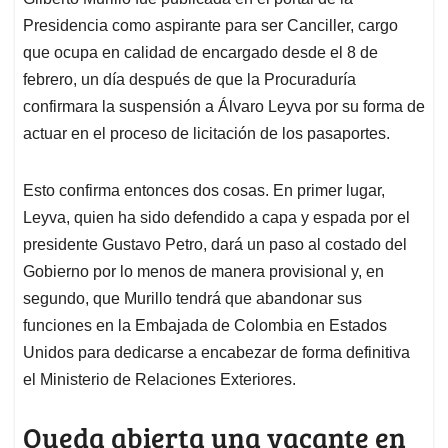
A
o
d
d
p
o
I
s
Presidencia como aspirante para ser Canciller, cargo
p
k
n
que ocupa en calidad de encargado desde el 8 de
febrero, un día después de que la Procuraduría
confirmara la suspensión a Álvaro Leyva por su forma de
actuar en el proceso de licitación de los pasaportes.
Esto confirma entonces dos cosas. En primer lugar,
Leyva, quien ha sido defendido a capa y espada por el
presidente Gustavo Petro, dará un paso al costado del
Gobierno por lo menos de manera provisional y, en
segundo, que Murillo tendrá que abandonar sus
funciones en la Embajada de Colombia en Estados
Unidos para dedicarse a encabezar de forma definitiva
el Ministerio de Relaciones Exteriores.
Queda abierta una vacante en