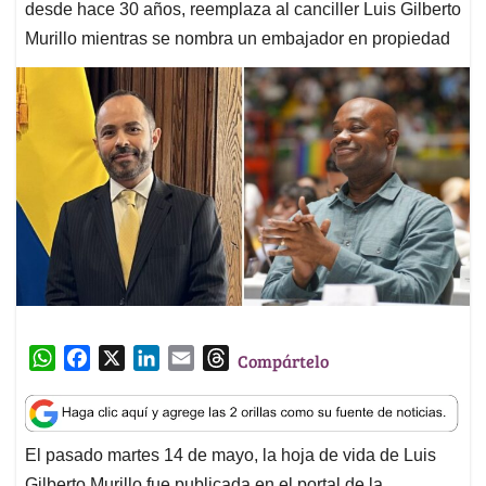
desde hace 30 años, reemplaza al canciller Luis Gilberto
Murillo mientras se nombra un embajador en propiedad
W
F
X
L
E
T
Compártelo
h
a
i
m
h
a
c
n
a
r
t
e
k
i
e
El pasado martes 14 de mayo, la hoja de vida de Luis
s
b
e
l
a
Gilberto Murillo fue publicada en el portal de la