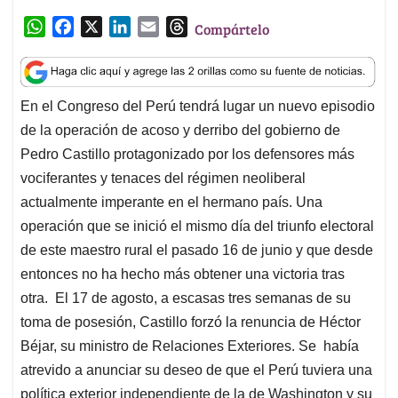
W
F
X
L
E
T
Compártelo
h
a
i
m
h
a
c
n
a
r
t
e
k
i
e
En el Congreso del Perú tendrá lugar un nuevo episodio
s
b
e
l
a
de la operación de acoso y derribo del gobierno de
A
o
d
d
p
o
I
s
Pedro Castillo protagonizado por los defensores más
p
k
n
vociferantes y tenaces del régimen neoliberal
actualmente imperante en el hermano país. Una
operación que se inició el mismo día del triunfo electoral
de este maestro rural el pasado 16 de junio y que desde
entonces no ha hecho más obtener una victoria tras
otra. El 17 de agosto, a escasas tres semanas de su
toma de posesión, Castillo forzó la renuncia de Héctor
Béjar, su ministro de Relaciones Exteriores. Se había
atrevido a anunciar su deseo de que el Perú tuviera una
política exterior independiente de la de Washington y su