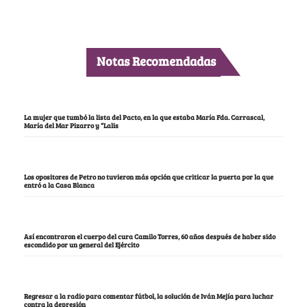
Notas Recomendadas
La mujer que tumbó la lista del Pacto, en la que estaba María Fda. Carrascal,
María del Mar Pizarro y “Lalis
Los opositores de Petro no tuvieron más opción que criticar la puerta por la que
entró a la Casa Blanca
Así encontraron el cuerpo del cura Camilo Torres, 60 años después de haber sido
escondido por un general del Ejército
Regresar a la radio para comentar fútbol, la solución de Iván Mejía para luchar
contra la depresión