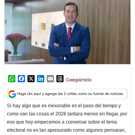
W
F
X
L
E
T
Compártelo
h
a
i
m
h
a
c
n
a
r
t
e
k
i
e
Si hay algo que es inexorable es el paso del tiempo y
s
b
e
l
a
como van las cosas el 2026 tardara menos en llegar, por
A
o
d
d
p
o
I
s
eso que hoy empecemos a conversar sobre el tema
p
k
n
electoral no es tan apresurado como algunos pensaran,