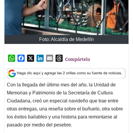
Foto: Alcaldía de Medellín
W
F
X
L
E
T
Compártelo
h
a
i
m
h
a
c
n
a
r
t
e
k
i
e
Con la llegada del último mes del año, la Unidad de
s
b
e
l
a
Memorias y Patrimonio de la Secretaría de Cultura
A
o
d
d
p
o
I
s
Ciudadana, creó un especial navideño que trae entre
p
k
n
otras entregas, una reseña sobre el buñuelo, otra sobre
los éxitos bailables y una historia para remontarse al
pasado por medio del pesebre.