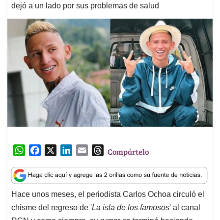
dejó a un lado por sus problemas de salud
W
F
X
L
E
T
Compártelo
h
a
i
m
h
a
c
n
a
r
t
e
k
i
e
Hace unos meses, el periodista Carlos Ochoa circuló el
s
b
e
l
a
chisme del regreso de '
La isla de los famosos
' al canal
A
o
d
d