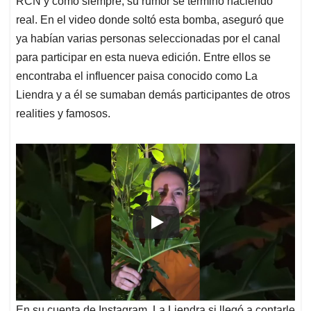
p
o
I
s
RCN y como siempre, su rumor se terminó haciendo
p
k
n
real. En el video donde soltó esta bomba, aseguró que
ya habían varias personas seleccionadas por el canal
para participar en esta nueva edición. Entre ellos se
encontraba el influencer paisa conocido como La
Liendra y a él se sumaban demás participantes de otros
realities y famosos.
En su cuenta de Instagram, La Liendra si llegó a contarle