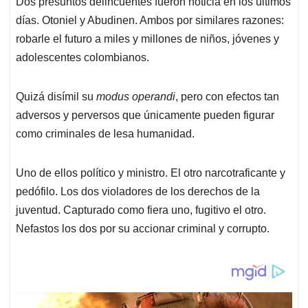
Dos presuntos delincuentes fueron noticia en los últimos
s
b
e
l
a
días. Otoniel y Abudinen. Ambos por similares razones:
A
o
d
d
p
o
I
s
robarle el futuro a miles y millones de niños, jóvenes y
p
k
n
adolescentes colombianos.
Quizá disímil su
modus operandi
, pero con efectos tan
adversos y perversos que únicamente pueden figurar
como criminales de lesa humanidad.
Uno de ellos político y ministro. El otro narcotraficante y
pedófilo. Los dos violadores de los derechos de la
juventud. Capturado como fiera uno, fugitivo el otro.
Nefastos los dos por su accionar criminal y corrupto.