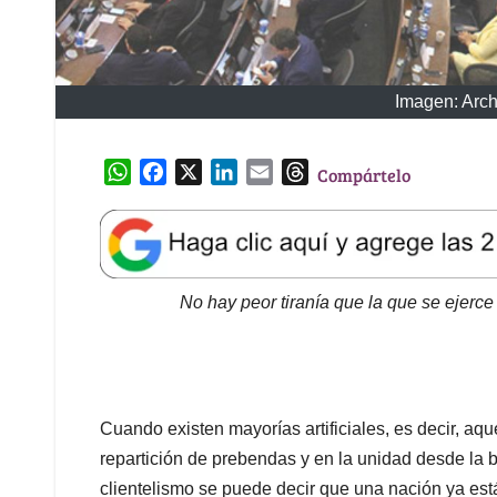
Imagen: Arch
W
F
X
L
E
T
Compártelo
h
a
i
m
h
a
c
n
a
r
t
e
k
i
e
s
b
e
l
a
A
o
d
d
No hay peor tiranía que la que se ejerce 
p
o
I
s
p
k
n
Cuando existen mayorías artificiales, es decir, aqu
repartición de prebendas y en la unidad desde la
clientelismo se puede decir que una nación ya est