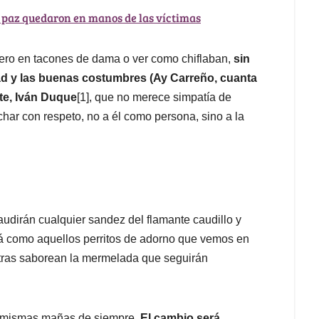
de paz quedaron en manos de las víctimas
 pero en tacones de dama o ver como chiflaban,
sin
dad y las buenas costumbres (Ay Carreño, cuanta
nte, Iván Duque
[1], que no merece simpatía de
ar con respeto, no a él como persona, sino a la
laudirán cualquier sandez del flamante caudillo y
rá como aquellos perritos de adorno que vemos en
tras saborean la mermelada que seguirán
s mismas mañas de siempre.
El cambio será