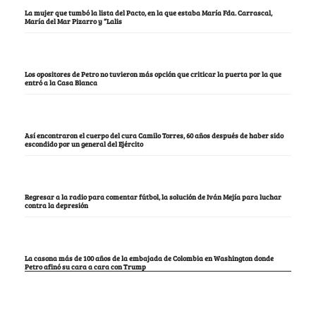
La mujer que tumbó la lista del Pacto, en la que estaba María Fda. Carrascal,
María del Mar Pizarro y “Lalis
Los opositores de Petro no tuvieron más opción que criticar la puerta por la que
entró a la Casa Blanca
Así encontraron el cuerpo del cura Camilo Torres, 60 años después de haber sido
escondido por un general del Ejército
Regresar a la radio para comentar fútbol, la solución de Iván Mejía para luchar
contra la depresión
La casona más de 100 años de la embajada de Colombia en Washington donde
Petro afinó su cara a cara con Trump