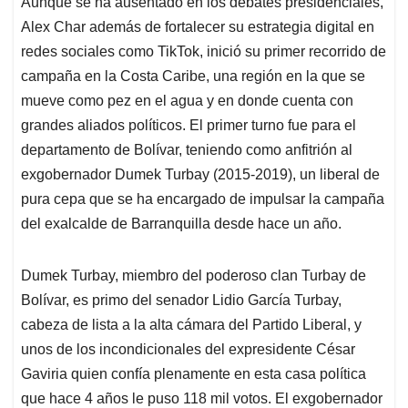
Aunque se ha ausentado en los debates presidenciales,
s
b
e
l
a
Alex Char además de fortalecer su estrategia digital en
A
o
d
d
p
o
I
s
redes sociales como TikTok, inició su primer recorrido de
p
k
n
campaña en la Costa Caribe, una región en la que se
mueve como pez en el agua y en donde cuenta con
grandes aliados políticos. El primer turno fue para el
departamento de Bolívar, teniendo como anfitrión al
exgobernador Dumek Turbay (2015-2019), un liberal de
pura cepa que se ha encargado de impulsar la campaña
del exalcalde de Barranquilla desde hace un año.
Dumek Turbay, miembro del poderoso clan Turbay de
Bolívar, es primo del senador Lidio García Turbay,
cabeza de lista a la alta cámara del Partido Liberal, y
unos de los incondicionales del expresidente César
Gaviria quien confía plenamente en esta casa política
que hace 4 años le puso 118 mil votos. El exgobernador