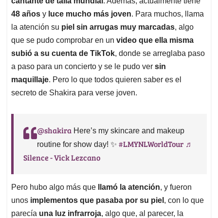
p
o
I
s
cantante de talla mundial
. Además, actualmente tiene
p
k
n
48 años
y
luce mucho más joven
. Para muchos, llama
la atención su
piel sin arrugas muy marcadas
, algo
que se pudo comprobar en un
video que ella misma
subió a su cuenta de TikTok
, donde se arreglaba paso
a paso para un concierto y se le pudo ver
sin
maquillaje
. Pero lo que todos quieren saber es el
secreto de Shakira para verse joven.
@shakira
Here’s my skincare and makeup
#LMYNLWorldTour
♬
routine for show day! ✨
Silence - Vick Lezcano
Pero hubo algo más que
llamó la atención
, y fueron
unos
implementos que pasaba por su piel
, con lo que
parecía
una luz infrarroja
, algo que, al parecer, la