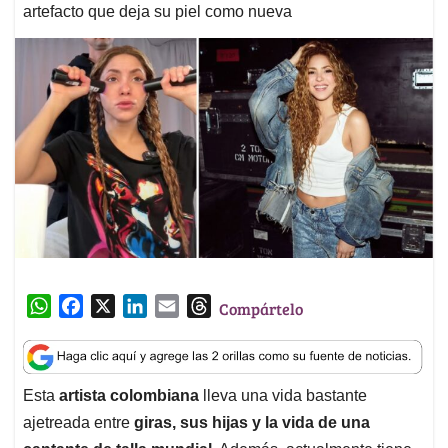
artefacto que deja su piel como nueva
W
F
X
L
E
T
Compártelo
h
a
i
m
h
a
c
n
a
r
t
e
k
i
e
Esta
artista colombiana
lleva una vida bastante
s
b
e
l
a
ajetreada entre
giras, sus hijas y la vida de una
A
o
d
d