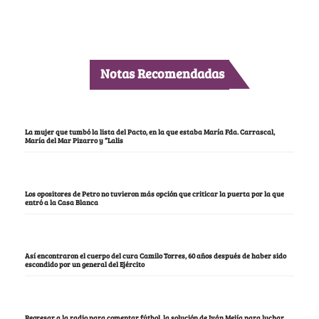
Notas Recomendadas
La mujer que tumbó la lista del Pacto, en la que estaba María Fda. Carrascal,
María del Mar Pizarro y “Lalis
Los opositores de Petro no tuvieron más opción que criticar la puerta por la que
entró a la Casa Blanca
Así encontraron el cuerpo del cura Camilo Torres, 60 años después de haber sido
escondido por un general del Ejército
Regresar a la radio para comentar fútbol, la solución de Iván Mejía para luchar