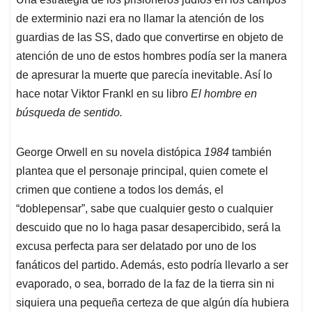
s
b
e
l
a
de exterminio nazi era no llamar la atención de los
A
o
d
d
p
o
I
s
guardias de las SS, dado que convertirse en objeto de
p
k
n
atención de uno de estos hombres podía ser la manera
de apresurar la muerte que parecía inevitable. Así lo
hace notar Viktor Frankl en su libro
El hombre en
búsqueda de sentido.
George Orwell en su novela distópica
1984
también
plantea que el personaje principal, quien comete el
crimen que contiene a todos los demás, el
“doblepensar”, sabe que cualquier gesto o cualquier
descuido que no lo haga pasar desapercibido, será la
excusa perfecta para ser delatado por uno de los
fanáticos del partido. Además, esto podría llevarlo a ser
evaporado, o sea, borrado de la faz de la tierra sin ni
siquiera una pequeña certeza de que algún día hubiera