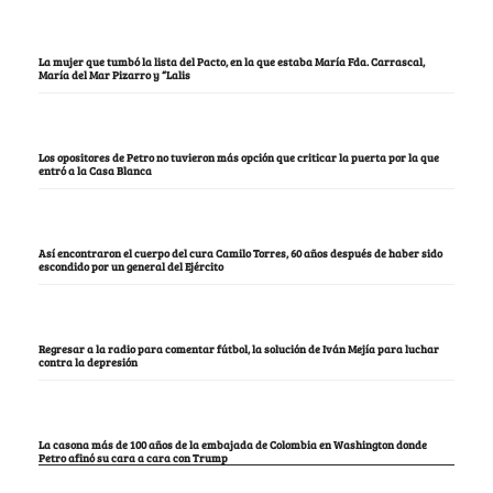
La mujer que tumbó la lista del Pacto, en la que estaba María Fda. Carrascal,
María del Mar Pizarro y “Lalis
Los opositores de Petro no tuvieron más opción que criticar la puerta por la que
entró a la Casa Blanca
Así encontraron el cuerpo del cura Camilo Torres, 60 años después de haber sido
escondido por un general del Ejército
Regresar a la radio para comentar fútbol, la solución de Iván Mejía para luchar
contra la depresión
La casona más de 100 años de la embajada de Colombia en Washington donde
Petro afinó su cara a cara con Trump