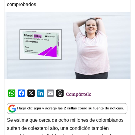
comprobados
W
F
X
L
E
T
Compártelo
h
a
i
m
h
a
c
n
a
r
t
e
k
i
e
Se estima que cerca de ocho millones de colombianos
s
b
e
l
a
sufren de colesterol alto, una condición también
A
o
d
d