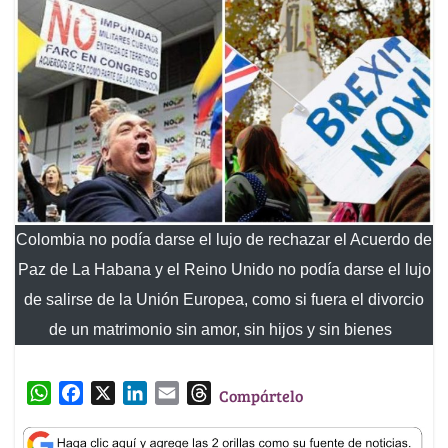
Colombia no podía darse el lujo de rechazar el Acuerdo de
Paz de La Habana y el Reino Unido no podía darse el lujo
de salirse de la Unión Europea, como si fuera el divorcio
de un matrimonio sin amor, sin hijos y sin bienes
W
F
X
L
E
T
Compártelo
h
a
i
m
h
a
c
n
a
r