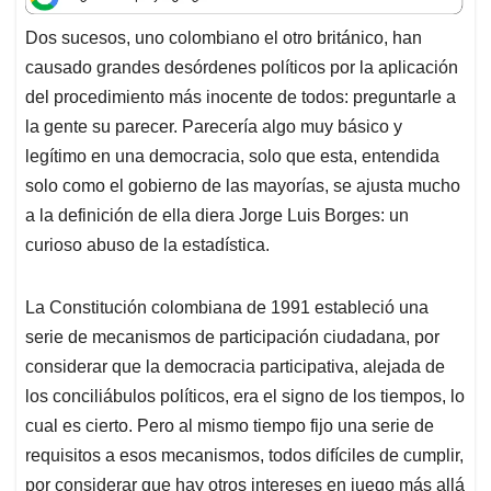
t
e
k
i
e
Dos sucesos, uno colombiano el otro británico, han
s
b
e
l
a
causado grandes desórdenes políticos por la aplicación
A
o
d
d
p
o
I
s
del procedimiento más inocente de todos: preguntarle a
p
k
n
la gente su parecer. Parecería algo muy básico y
legítimo en una democracia, solo que esta, entendida
solo como el gobierno de las mayorías, se ajusta mucho
a la definición de ella diera Jorge Luis Borges: un
curioso abuso de la estadística.
La Constitución colombiana de 1991 estableció una
serie de mecanismos de participación ciudadana, por
considerar que la democracia participativa, alejada de
los conciliábulos políticos, era el signo de los tiempos, lo
cual es cierto. Pero al mismo tiempo fijo una serie de
requisitos a esos mecanismos, todos difíciles de cumplir,
por considerar que hay otros intereses en juego más allá